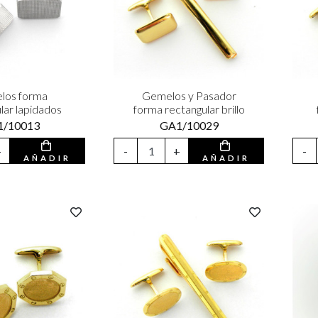
los forma
Gemelos y Pasador
lar lapidados
forma rectangular brillo
1/10013
GA1/10029
+
-
+
-
AÑADIR
AÑADIR