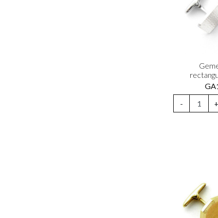
Geme
rectangu
GA
-