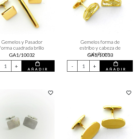
Gemelos y Pasador
Gemelos forma de
forma cuadrada brillo
estribo y cabeza de
caballo en...
GA1/10032
GA1/10033
+
-
+
AÑADIR
AÑADIR