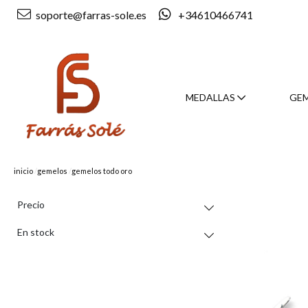
soporte@farras-sole.es
+34610466741
MEDALLAS
GE
inicio
gemelos
gemelos todo oro
Precio
En stock