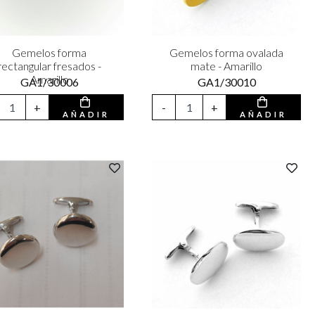
Gemelos forma
Gemelos forma ovalada
rectangular fresados -
mate - Amarillo
Amarillo
GA1/30006
GA1/30010
+
-
+
AÑADIR
AÑADIR