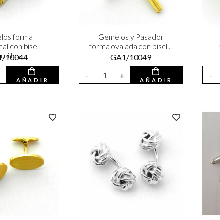
los forma
Gemelos y Pasador
al con bisel
forma ovalada con bisel...
rnillos
1/10044
GA1/10049
+
-
+
-
AÑADIR
AÑADIR